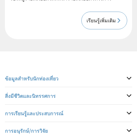
เรียนรู้เพิ่มเติม
ข้อมูลสำหรับนักท่องเที่ยว
สิ่งมีชีวิตและนิทรรศการ
เวลาเปิดทำการ วันปิดทำการ และค่าเข้าชม
การเรียนรู้และประสบการณ์
เข้าถึง
สารานุกรมสิ่งมีชีวิต
การอนุรักษ์/การวิจัย
การใช้งานแบบกลุ่ม
ไฮไลท์ของนิทรรศการ
ปฏิทินกิจกรรม