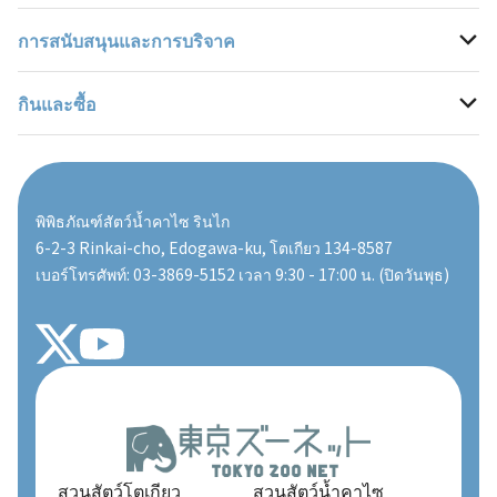
การสนับสนุนและการบริจาค
แผนที่อุทยาน
จดหมายข่าวพิพิธภัณฑ์สัตว์น้ำ
กิจกรรมและโครงการด้านการศึกษา
โครงการอนุรักษ์สัตว์ป่า
กินและซื้อ
ข้อมูลเกี่ยวกับสิ่งอำนวยความสะดวกที่มีให้บริการภายในอุทยาน
ตู้ปลาเคลื่อนที่
ผลการวิจัย
ผู้สนับสนุนสวนสัตว์
สำหรับผู้ที่เดินทางพร้อมทารก
โปรแกรมสำหรับโรงเรียนและกลุ่ม
โครงการ ZooStock
กองทุนอนุรักษ์สัตว์ป่า สมาคมสวนสัตว์โตเกียว
ร้านขายอาหาร
พิพิธภัณฑ์สัตว์น้ำคาไซ รินไก
ผู้พิการและผู้สูงอายุ
ตู้ปลาที่บ้าน
ยุทธศาสตร์การดำเนินการเพื่อการอนุรักษ์สิ่งแวดล้อมระดับโลก
อาสาสมัคร
ร้านขายของที่ระลึก
6-2-3 Rinkai-cho, Edogawa-ku, โตเกียว 134-8587
เบอร์โทรศัพท์: 03-3869-5152 เวลา 9:30 - 17:00 น. (ปิดวันพุธ)
ข้อควรระวัง
ข่าวซีไลฟ์
ร้านค้าสวนสัตว์โตเกียว
คำถามที่พบบ่อย
สมาคมมิตรภาพสวนสัตว์โตเกียว
เกี่ยวกับพิพิธภัณฑ์สัตว์น้ำคาไซ รินไก
ข้อมูลสถานที่จัดงานที่ไม่เหมือนใคร
สวนสัตว์โตเกียว
สวนสัตว์น้ำคาไซ