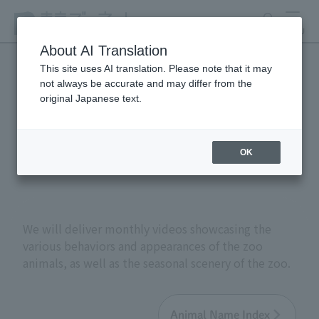
search
MENU
About AI Translation
This site uses AI translation. Please note that it may
not always be accurate and may differ from the
Animal Video Gallery
original Japanese text.
(formerly Tokyo Zoo Net
BB)
OK
We will deliver monthly videos showcasing the
various behaviors and appearances of the zoo
animals, as well as the seasonal scenery of the zoo.
Animal Name Index