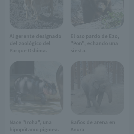
Al gerente designado
El oso pardo de Ezo,
del zoológico del
"Pon", echando una
Parque Oshima.
siesta.
Nace "Iroha", una
Baños de arena en
hipopótamo pigmea.
Anura