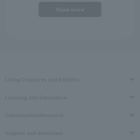
Show more
Living Creatures and Exhibits
Learning and Experience
Livng Things Encyclopedia
Conservation/Research
Anial Sound Encyclopedia
educational activities
Support and donations
Animal Video Gallery
School teaching materials collection
Wildlife Conservation Project